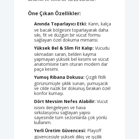
Öne Çıkan Özellikler:
Anında Toparlayıcı Etki:
Karın, kalça
ve bacak bölgesini toparlayarak daha
sıkı, fit ve düzgün bir vücut formu
sağlayan özel dokuma mimarisi.
Yüksek Bel & Slim Fit Kalıp:
Vücudu
sıkmadan saran, belden kayma
yapmayan yüksek bel kesimi ve vücut
anatomisine tam oturan modern dar
paça kesimi.
Yumoş Ribana Dokusu:
Çizgili fitilli
görünümüyle şıklık sunan, yumuşacık
ve cilde nazik bir dokunuş bırakan özel
konfor kumaşı.
Dört Mevsim Nefes Alabilir:
Vücut
ısısını dengeleyen ve hava
sirkülasyonu sağlayan yapısı
sayesinde tüm sezonlarda çok yönlü
kullanım.
Yerli Üretim Güvencesi:
Playoff
güvencesiyle yüksek dikiş ve işçilik