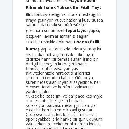
standartlarıyla üretilen
Playoff Kadın
Ribanalı Esnek Yüksek Bel Fitilli Tayt
Gri
, fonksiyonelliği ve modern estetiği bir
araya getiriyor. Vücut hatlarını kusursuzca
sararak daha sıkı ve pürüzsüz bir
görünüm sunan özel
toparlayıcı
yapısı,
özgüvenli adımlar atmanızı sağlar.
Özel bir teknikle dokunan
ribana (fitilli)
kumaş
yapısı, teninizde adeta yumoş bir
his bırakan ultra yumuşak dokusuyla
cildinize narin bir temas sunar. İkinci bir
deri gibi esneyen kumaş mimarisi,
fitness, pilates veya yürüyüş
aktivitelerinizde hareket sınırlarınızı
tamamen ortadan kaldırır. Gün boyu
süren nefes alabilir yapısı sayesinde, her
mevsim ferah ve konforlu kalmanıza
yardımcı olur.
Yüksek bel tasarımı ve dar paça kesimiyle
modern bir silüet çizen bu basic
koleksiyon parçası, melanj gri tonuyla
eşsiz bir kombinleme kolaylığı sunar.
Crop sweatshirt'ler, basic t-shirt'ler ve
spor ayakkabılarla harika bir günlük uyum
yakalarken; şık ceketler altında da iddialı,
dinamik ve seksi bir tarza bürünür.