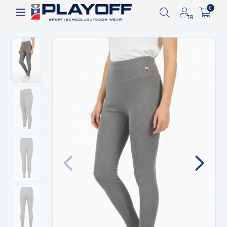
Siparişin 2-8 iş günü arasında kargoya verilecektir.
0
TR