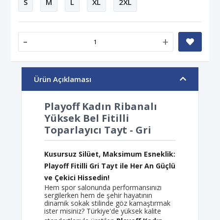
S
M
L
XL
2XL
-
+
Ürün Açıklaması
Playoff Kadın Ribanalı
Yüksek Bel Fitilli
Toparlayıcı Tayt - Gri
Kusursuz Silüet, Maksimum Esneklik:
Playoff Fitilli Gri Tayt ile Her An Güçlü
ve Çekici Hissedin!
Hem spor salonunda performansınızı
sergilerken hem de şehir hayatının
dinamik sokak stilinde göz kamaştırmak
ister misiniz? Türkiye'de yüksek kalite