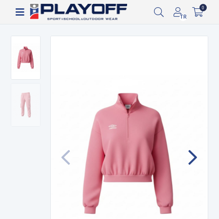
Siparişin 2-8 iş günü arasında kargoya verilecektir.
0
TR