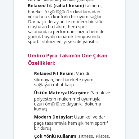
Relaxed fit (rahat kesim)
tasarımı,
hareket özgürlüğünüzü kısıtlamadan
vücudunuza konforlu bir uyum sağlar.
Dar paça detayları ile modern bir silüet
oluşturan bu takım, hem spor
salonundaki performansınızda hem de
günlük hayatın dinamik temposunda
sportif stilinizi en iyi şekilde yansıtır.
Umbro Pyra Takım’ın Öne Çıkan
Özellikleri:
Relaxed Fit Kesim:
Vücudu
sıkmayan, her harekete uyum
sağlayan rahat kalıp.
Üstün Materyal Karışımı:
Pamuk ve
polyesterin mükemmel uyumuyla
uzun ömürlü ve dayanıklı dokuma
kumaş.
Modern Detaylar:
Uzun kol ve dar
paça tasarımıyla hem şık hem sportif
bir duruş.
Çok Yönlü Kullanım:
Fitness, Pilates,