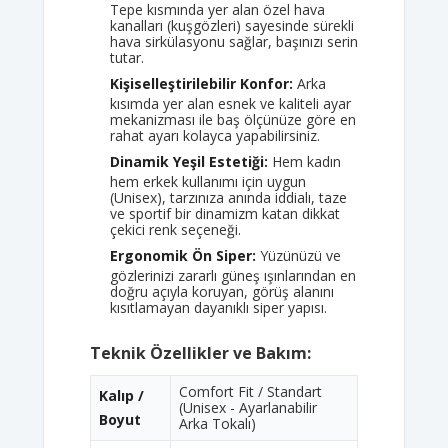
Tepe kısmında yer alan özel hava
kanalları (kuşgözleri) sayesinde sürekli
hava sirkülasyonu sağlar, başınızı serin
tutar.
Kişiselleştirilebilir Konfor:
Arka
kısımda yer alan esnek ve kaliteli ayar
mekanizması ile baş ölçünüze göre en
rahat ayarı kolayca yapabilirsiniz.
Dinamik Yeşil Estetiği:
Hem kadın
hem erkek kullanımı için uygun
(Unisex), tarzınıza anında iddialı, taze
ve sportif bir dinamizm katan dikkat
çekici renk seçeneği.
Ergonomik Ön Siper:
Yüzünüzü ve
gözlerinizi zararlı güneş ışınlarından en
doğru açıyla koruyan, görüş alanını
kısıtlamayan dayanıklı siper yapısı.
Teknik Özellikler ve Bakım:
Comfort Fit / Standart
Kalıp /
(Unisex - Ayarlanabilir
Boyut
Arka Tokalı)