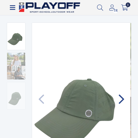
Siparişin 2-8 iş günü arasında kargoya verilecektir.
0
TR