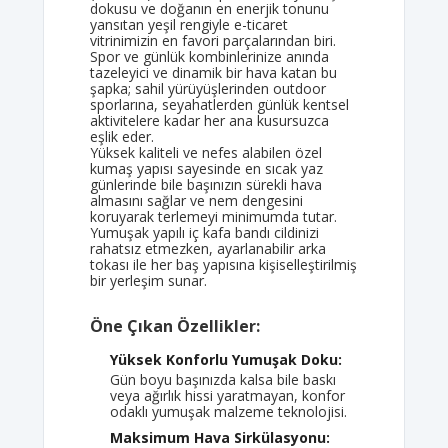
dokusu ve doğanın en enerjik tonunu
yansıtan yeşil rengiyle e-ticaret
vitrinimizin en favori parçalarından biri.
Spor ve günlük kombinlerinize anında
tazeleyici ve dinamik bir hava katan bu
şapka; sahil yürüyüşlerinden outdoor
sporlarına, seyahatlerden günlük kentsel
aktivitelere kadar her ana kusursuzca
eşlik eder.
Yüksek kaliteli ve nefes alabilen özel
kumaş yapısı sayesinde en sıcak yaz
günlerinde bile başınızın sürekli hava
almasını sağlar ve nem dengesini
koruyarak terlemeyi minimumda tutar.
Yumuşak yapılı iç kafa bandı cildinizi
rahatsız etmezken, ayarlanabilir arka
tokası ile her baş yapısına kişiselleştirilmiş
bir yerleşim sunar.
Öne Çıkan Özellikler:
Yüksek Konforlu Yumuşak Doku:
Gün boyu başınızda kalsa bile baskı
veya ağırlık hissi yaratmayan, konfor
odaklı yumuşak malzeme teknolojisi.
Maksimum Hava Sirkülasyonu: