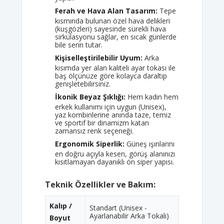
Ferah ve Hava Alan Tasarım:
Tepe
kısmında bulunan özel hava delikleri
(kuşgözleri) sayesinde sürekli hava
sirkülasyonu sağlar, en sıcak günlerde
bile serin tutar.
Kişiselleştirilebilir Uyum:
Arka
kısımda yer alan kaliteli ayar tokası ile
baş ölçünüze göre kolayca daraltıp
genişletebilirsiniz.
İkonik Beyaz Şıklığı:
Hem kadın hem
erkek kullanımı için uygun (Unisex),
yaz kombinlerine anında taze, temiz
ve sportif bir dinamizm katan
zamansız renk seçeneği.
Ergonomik Siperlik:
Güneş ışınlarını
en doğru açıyla kesen, görüş alanınızı
kısıtlamayan dayanıklı ön siper yapısı.
Teknik Özellikler ve Bakım:
Kalıp /
Standart (Unisex -
Ayarlanabilir Arka Tokalı)
Boyut