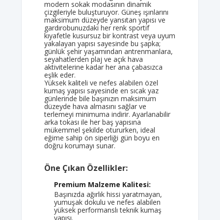
modern sokak modasının dinamik
çizgileriyle buluşturuyor. Güneş ışınlarını
maksimum düzeyde yansıtan yapısı ve
gardırobunuzdaki her renk sportif
kıyafetle kusursuz bir kontrast veya uyum
yakalayan yapısı sayesinde bu şapka;
günlük şehir yaşamından antrenmanlara,
seyahatlerden plaj ve açık hava
aktivitelerine kadar her ana çabasızca
eşlik eder.
Yüksek kaliteli ve nefes alabilen özel
kumaş yapısı sayesinde en sıcak yaz
günlerinde bile başınızın maksimum
düzeyde hava almasını sağlar ve
terlemeyi minimuma indirir. Ayarlanabilir
arka tokası ile her baş yapısına
mükemmel şekilde otururken, ideal
eğime sahip ön siperliği gün boyu en
doğru korumayı sunar.
Öne Çıkan Özellikler:
Premium Malzeme Kalitesi:
Başınızda ağırlık hissi yaratmayan,
yumuşak dokulu ve nefes alabilen
yüksek performanslı teknik kumaş
yapısı.