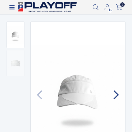
Siparişin 2-8 iş günü arasında kargoya verilecektir.
0
TR