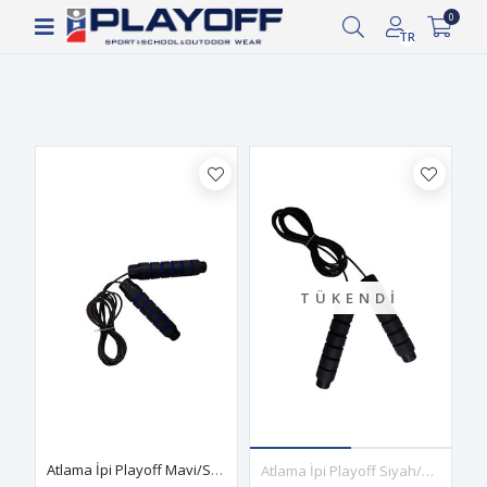
1.000 TL ve üzeri ücretsiz kargo!
0
Filtrele
TR
TÜKENDI
Atlama İpi Playoff Mavi/Siyah
Atlama İpi Playoff Siyah/Siyah