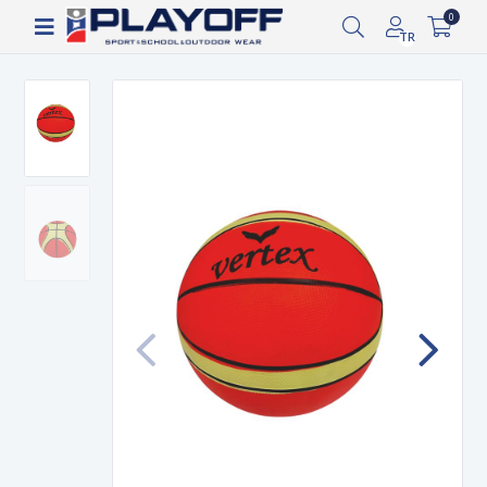
Siparişin 2-8 iş günü arasında kargoya verilecektir.
0
TR