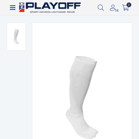
Siparişin 2-8 iş günü arasında kargoya verilecektir.
0
TR