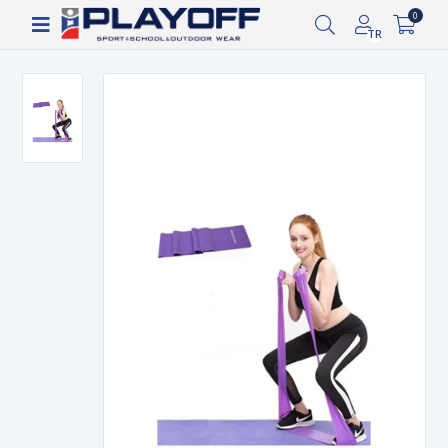
Siparişin 2-8 iş günü arasında kargoya verilecektir.
0
TR