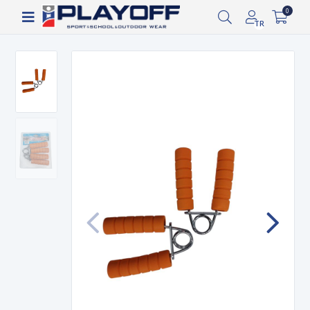
Siparişin 2-8 iş günü arasında kargoya verilecektir.
0
TR