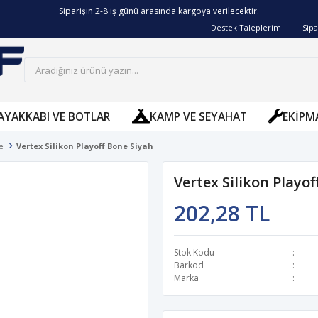
Siparişin 2-8 iş günü arasında kargoya verilecektir.
Destek Taleplerim
Sipa
AYAKKABI VE BOTLAR
KAMP VE SEYAHAT
EKIPM
e
Vertex Silikon Playoff Bone Siyah
Vertex Silikon Playof
202,28 TL
Stok Kodu
Barkod
Marka