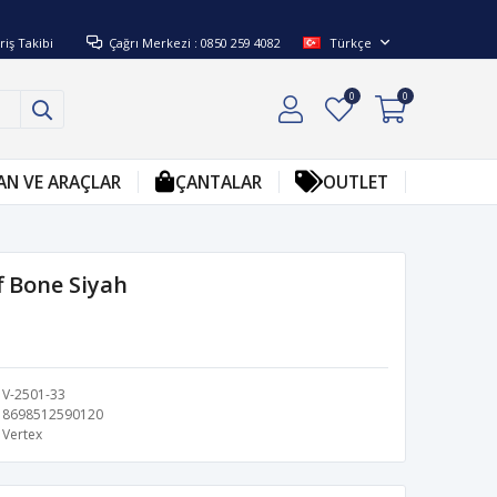
riş Takibi
Çağrı Merkezi : 0850 259 4082
Türkçe
0
0
AN VE ARAÇLAR
ÇANTALAR
OUTLET
f Bone Siyah
V-2501-33
8698512590120
Vertex