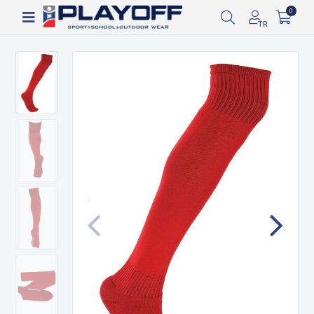
Siparişin 2-8 iş günü arasında kargoya verilecektir.
0
TR
1.000 TL ve üzeri ücretsiz kargo!