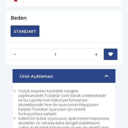
Beden
STANDART
-
+
Ürün Açıklaması
Tozluk seçimleri kesinlikle rastgele
yapılmamalıdır.Tozluklar özel olarak üretilmektedir
ve bu sayede hem futbol performansını
destekleyicidir hem de oyuncunun ihtiyaçlarını
karşılar.Tozluklar oyuncular için önemli
fonksiyonlara sahiptir.
Kaliteli bir tozluk oyuncunun ayak kemeri köprüsünü
destekler ve sahada daha dengeli olabilmesini
sağlar.Ayak bileği bölümünde ve yer yer gerekli olan