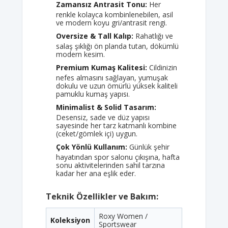
Zamansız Antrasit Tonu:
Her
renkle kolayca kombinlenebilen, asil
ve modern koyu gri/antrasit rengi.
Oversize & Tall Kalıp:
Rahatlığı ve
salaş şıklığı ön planda tutan, dökümlü
modern kesim.
Premium Kumaş Kalitesi:
Cildinizin
nefes almasını sağlayan, yumuşak
dokulu ve uzun ömürlü yüksek kaliteli
pamuklu kumaş yapısı.
Minimalist & Solid Tasarım:
Desensiz, sade ve düz yapısı
sayesinde her tarz katmanlı kombine
(ceket/gömlek içi) uygun.
Çok Yönlü Kullanım:
Günlük şehir
hayatından spor salonu çıkışına, hafta
sonu aktivitelerinden sahil tarzına
kadar her ana eşlik eder.
Teknik Özellikler ve Bakım:
Roxy Women /
Koleksiyon
Sportswear