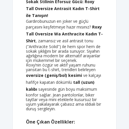
Sokak Stilinin Eforsuz Gücü: Roxy
Tall Oversize Antrasit Kadın T-Shirt
ile Tanışın!
Gardırobunuzun en joker ve güçlü
parçasını keşfetmeye hazır mısınız?
Roxy
Tall Oversize Wa Anthracite Kadın T-
Shirt
, zamansız ve asil antrasit tonu
("Anthracite Solid") ile hem spor hem de
sokak şıklığını bir arada sunuyor. Siyahın
ağırlığına modern bir alternatif arayanlar
için mükemmel bir seçenek.
Roxy’nin özgür ve aktif yaşam ruhunu
yansıtan bu t-shirt, trendleri belirleyen
oversize (geniş/bol) kesimi
ve kalçayı
hafifçe kapatan dökümlü
tall (uzun)
kalıbı
sayesinde gün boyu maksimum
konfor sağlar. Jean pantolonlar, biker
taytlar veya mini eteklerle kusursuz bir
uyum yakalayarak çabasız ama iddialı bir
duruş sergileyin.
Öne Çıkan Özellikler: