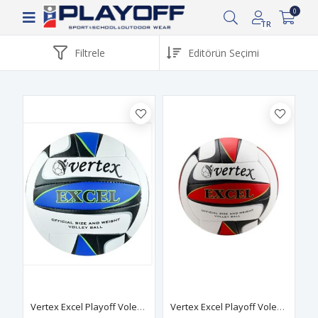
Siparişin 2-8 iş günü arasında kargoya verilecektir.
0
TR
Filtrele
Vertex Excel Playoff Voleybol Topu
Vertex Excel Playoff Voleybol Topu