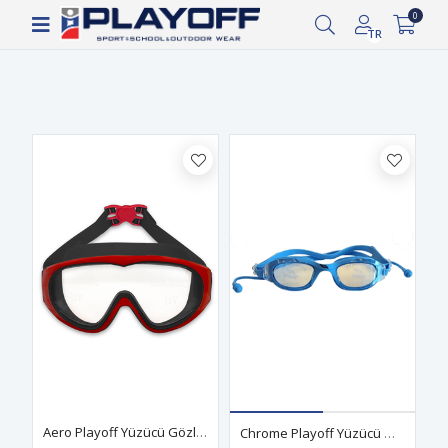
Siparişin 2-8 iş günü arasında kargoya verilecektir.
0
Filtrele
TR
Aero Playoff Yüzücü Gözlüğü Siyah-Kırmızı
Chrome Playoff Yüzücü Gözlüğü Mavi