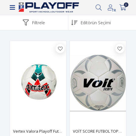
Siparişin 2-8 iş günü arasında kargoya verilecektir.
0
TR
Filtrele
Vertex Valora Playoff Futbol Topu 5 No
VOİT SCORE FUTBOL TOPU N:4 - STANDART