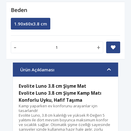
Beden
1.90x60x3.8 cm
-
+
Ürün Açıklaması
Evolite Luno 3.8 cm Şişme Mat
Evolite Luno 3.8 cm Şişme Kamp Matı
Konforlu Uyku, Hafif Taşıma
Kamp yaparken ev konforunu arayanlar için
tasarlandı!
Evolite Luno, 3.8 cm kalınlığı ve
yüksek R-Değeri 5
yalıtımı
ile dört mevsim boyunca maksimum konfor
ve sıcaklık sağlar. Otomatik şişme özelliği sayesinde
saniyeler içinde kullanıma hazır hale gelir, zorlu