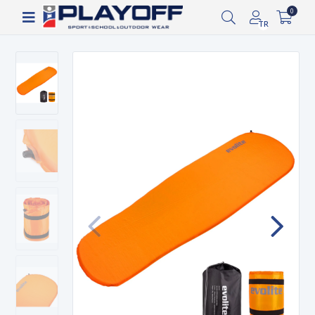
1.000 TL ve üzeri ücretsiz kargo!
0
TR