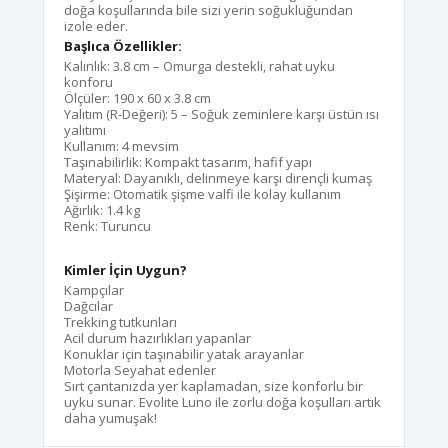
doğa koşullarında bile sizi yerin soğukluğundan
izole eder.
Başlıca Özellikler:
Kalınlık:
3.8 cm – Omurga destekli, rahat uyku
konforu
Ölçüler: 190 x 60 x 3.8 cm
Yalıtım (R-Değeri):
5 – Soğuk zeminlere karşı üstün ısı
yalıtımı
Kullanım:
4 mevsim
Taşınabilirlik:
Kompakt tasarım, hafif yapı
Materyal:
Dayanıklı, delinmeye karşı dirençli kumaş
Şişirme:
Otomatik şişme valfi ile kolay kullanım
Ağırlık: 1.4 kg
Renk: Turuncu
Kimler İçin Uygun?
Kampçılar
Dağcılar
Trekking tutkunları
Acil durum hazırlıkları yapanlar
Konuklar için taşınabilir yatak arayanlar
Motorla Seyahat edenler
Sırt çantanızda yer kaplamadan, size konforlu bir
uyku sunar.
Evolite Luno ile zorlu doğa koşulları artık
daha yumuşak!