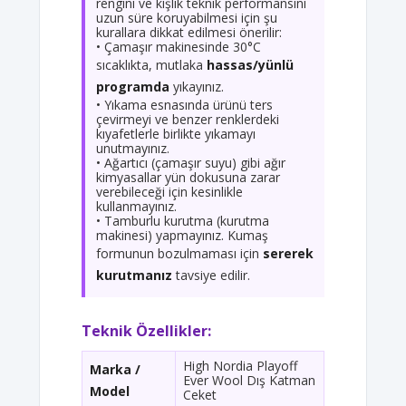
rengini ve kışlık teknik performansını
uzun süre koruyabilmesi için şu
kurallara dikkat edilmesi önerilir:
• Çamaşır makinesinde 30°C
sıcaklıkta, mutlaka
hassas/yünlü
programda
yıkayınız.
• Yıkama esnasında ürünü ters
çevirmeyi ve benzer renklerdeki
kıyafetlerle birlikte yıkamayı
unutmayınız.
• Ağartıcı (çamaşır suyu) gibi ağır
kimyasallar yün dokusuna zarar
verebileceği için kesinlikle
kullanmayınız.
• Tamburlu kurutma (kurutma
makinesi) yapmayınız. Kumaş
formunun bozulmaması için
sererek
kurutmanız
tavsiye edilir.
Teknik Özellikler:
High Nordia Playoff
Marka /
Ever Wool Dış Katman
Model
Ceket