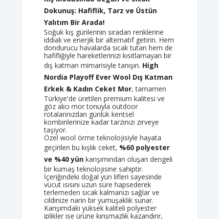
Dokunuş: Hafiflik, Tarz ve Üstün
Yalıtım Bir Arada!
Soğuk kış günlerinin sıradan renklerine
iddialı ve enerjik bir alternatif getirin. Hem
dondurucu havalarda sıcak tutan hem de
hafifliğiyle hareketlerinizi kısıtlamayan bir
dış katman mimarisiyle tanışın.
High
Nordia Playoff Ever Wool Dış Katman
Erkek & Kadın Ceket Mor
, tamamen
Türkiye'de üretilen premium kalitesi ve
göz alıcı mor tonuyla outdoor
rotalarınızdan günlük kentsel
kombinlerinize kadar tarzınızı zirveye
taşıyor.
Özel wool örme teknolojisiyle hayata
geçirilen bu kışlık ceket,
%60 polyester
ve %40 yün
karışımından oluşan dengeli
bir kumaş teknolojisine sahiptir.
İçeriğindeki doğal yün lifleri sayesinde
vücut ısısını uzun süre hapsederek
terlemeden sıcak kalmanızı sağlar ve
cildinize narin bir yumuşaklık sunar.
Karışımdaki yüksek kaliteli polyester
iplikler ise ürüne kırışmazlık kazandırır,