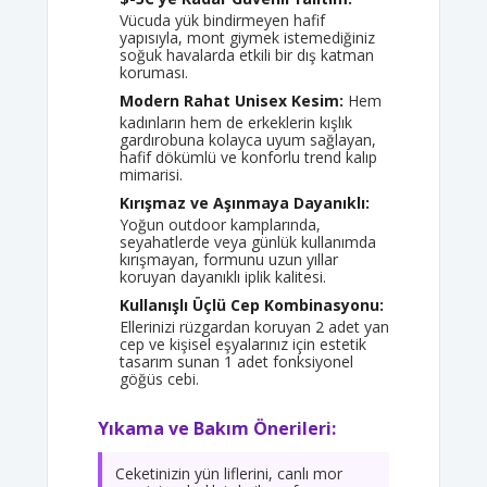
Vücuda yük bindirmeyen hafif
yapısıyla, mont giymek istemediğiniz
soğuk havalarda etkili bir dış katman
koruması.
Modern Rahat Unisex Kesim:
Hem
kadınların hem de erkeklerin kışlık
gardırobuna kolayca uyum sağlayan,
hafif dökümlü ve konforlu trend kalıp
mimarisi.
Kırışmaz ve Aşınmaya Dayanıklı:
Yoğun outdoor kamplarında,
seyahatlerde veya günlük kullanımda
kırışmayan, formunu uzun yıllar
koruyan dayanıklı iplik kalitesi.
Kullanışlı Üçlü Cep Kombinasyonu:
Ellerinizi rüzgardan koruyan 2 adet yan
cep ve kişisel eşyalarınız için estetik
tasarım sunan 1 adet fonksiyonel
göğüs cebi.
Yıkama ve Bakım Önerileri:
Ceketinizin yün liflerini, canlı mor