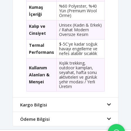
%60 Polyester, %40
Kumaş
Yün (Premium Wool
İçeriği
Örme)
Unisex (Kadın & Erkek)
Kalıp ve
/ Rahat Modern
Cinsiyet
Oversize Kesim
$-5C'ye kadar soğuk
Termal
havayı engelleme ve
Performans
nefes alabilir sıcaklık
Kışlık trekking,
Kullanım
outdoor kampları,
seyahat, hafta sonu
Alanları &
aktiviteleri ve günlük
Menşei
şehir modası / Yerli
Üretim
Kargo Bilgisi
Ödeme Bilgisi