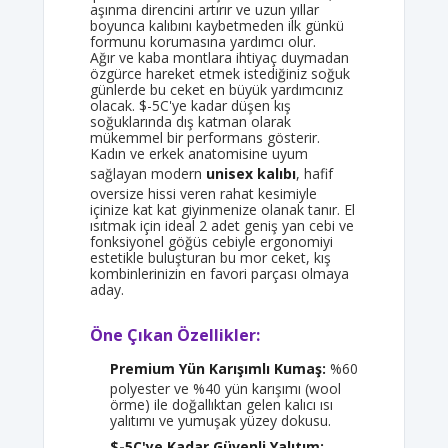
aşınma direncini artırır ve uzun yıllar
boyunca kalıbını kaybetmeden ilk günkü
formunu korumasına yardımcı olur.
Ağır ve kaba montlara ihtiyaç duymadan
özgürce hareket etmek istediğiniz soğuk
günlerde bu ceket en büyük yardımcınız
olacak. $-5C'ye kadar düşen kış
soğuklarında dış katman olarak
mükemmel bir performans gösterir.
Kadın ve erkek anatomisine uyum
sağlayan modern
unisex kalıbı
, hafif
oversize hissi veren rahat kesimiyle
içinize kat kat giyinmenize olanak tanır. El
ısıtmak için ideal 2 adet geniş yan cebi ve
fonksiyonel göğüs cebiyle ergonomiyi
estetikle buluşturan bu mor ceket, kış
kombinlerinizin en favori parçası olmaya
aday.
Öne Çıkan Özellikler:
Premium Yün Karışımlı Kumaş:
%60
polyester ve %40 yün karışımı (wool
örme) ile doğallıktan gelen kalıcı ısı
yalıtımı ve yumuşak yüzey dokusu.
$-5C'ye Kadar Güvenli Yalıtım: