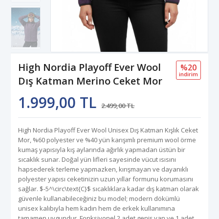
High Nordia Playoff Ever Wool
%20
i̇ndi̇ri̇m
Dış Katman Merino Ceket Mor
1.999,00 TL
2.499,00 TL
High Nordia Playoff Ever Wool Unisex Dış Katman Kışlık Ceket
Mor, %60 polyester ve %40 yün karışımlı premium wool örme
kumaş yapısıyla kış aylarında ağırlık yapmadan üstün bir
sıcaklık sunar. Doğal yün lifleri sayesinde vücut ısısını
hapsederek terleme yapmazken, kırışmayan ve dayanıklı
polyester yapısı ceketinizin uzun yıllar formunu korumasını
sağlar. $-5^\circ\text{C}$ sıcaklıklara kadar dış katman olarak
güvenle kullanabileceğiniz bu model; modern dökümlü
unisex kalıbıyla hem kadın hem de erkek kullanımına
tamamen uygundur. Fonksiyonel 2 adet geniş yan ve 1 adet