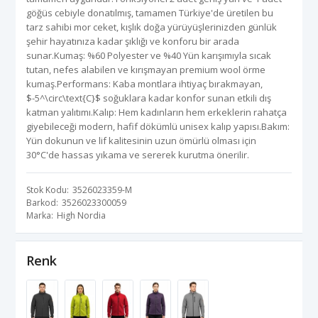
göğüs cebiyle donatılmış, tamamen Türkiye'de üretilen bu
tarz sahibi mor ceket, kışlık doğa yürüyüşlerinizden günlük
şehir hayatınıza kadar şıklığı ve konforu bir arada
sunar.Kumaş: %60 Polyester ve %40 Yün karışımıyla sıcak
tutan, nefes alabilen ve kırışmayan premium wool örme
kumaş.Performans: Kaba montlara ihtiyaç bırakmayan,
$-5^\circ\text{C}$ soğuklara kadar konfor sunan etkili dış
katman yalıtımı.Kalıp: Hem kadınların hem erkeklerin rahatça
giyebileceği modern, hafif dökümlü unisex kalıp yapısı.Bakım:
Yün dokunun ve lif kalitesinin uzun ömürlü olması için
30°C'de hassas yıkama ve sererek kurutma önerilir.
Stok Kodu
3526023359-M
Barkod
3526023300059
Marka
High Nordia
Renk