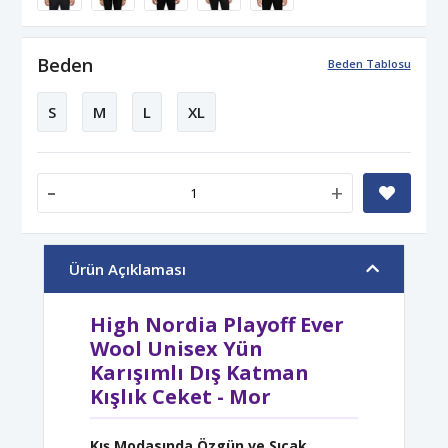
Beden
Beden Tablosu
S
M
L
XL
-
+
Ürün Açıklaması
High Nordia Playoff Ever
Wool Unisex Yün
Karışımlı Dış Katman
Kışlık Ceket - Mor
Kış Modasında Özgün ve Sıcak