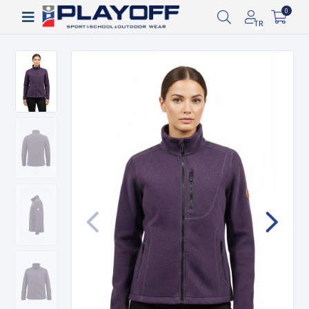
Siparişin 2-8 iş günü arasında kargoya verilecektir.
0
TR