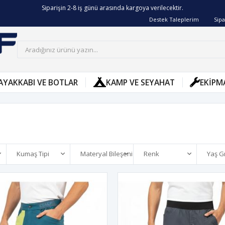
Siparişin 2-8 iş günü arasında kargoya verilecektir.
Destek Taleplerim
Sipa
AYAKKABI VE BOTLAR
KAMP VE SEYAHAT
EKIPM
Kumaş Tipi
Materyal Bileşeni
Renk
Yaş G