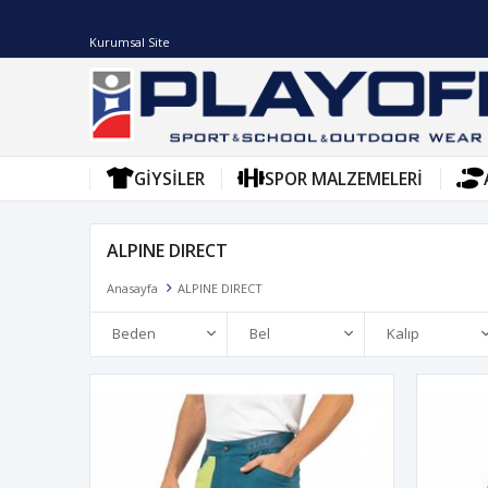
Kurumsal Site
GIYSILER
SPOR MALZEMELERI
ALPINE DIRECT
Anasayfa
ALPINE DIRECT
Beden
Bel
Kalıp