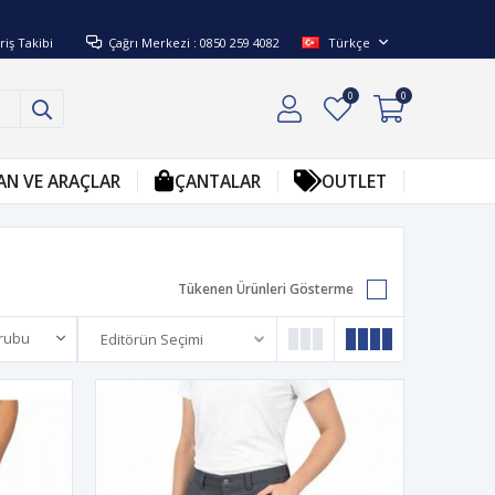
riş Takibi
Çağrı Merkezi : 0850 259 4082
Türkçe
0
0
AN VE ARAÇLAR
ÇANTALAR
OUTLET
Tükenen Ürünleri Gösterme
rubu