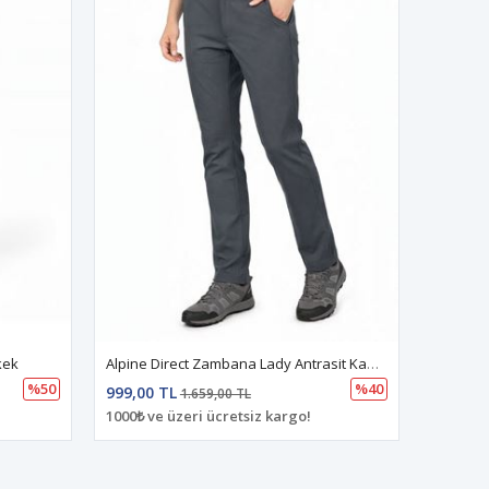
kek
Alpine Direct Zambana Lady Antrasit Kadın
%50
%40
999,00 TL
1.659,00 TL
1000₺ ve üzeri ücretsiz kargo!