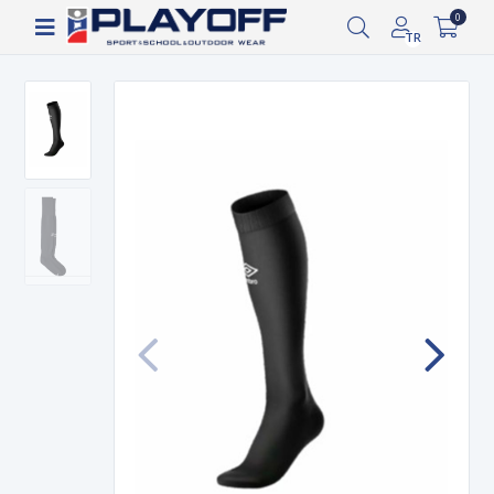
Siparişin 2-8 iş günü arasında kargoya verilecektir.
0
TR