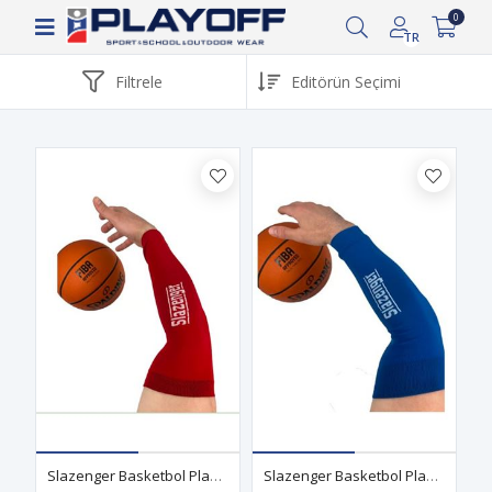
Siparişin 2-8 iş günü arasında kargoya verilecektir.
0
TR
Filtrele
Slazenger Basketbol Playoff Kolluğu Kırmızı
Slazenger Basketbol Playoff Kolluğu Mavi