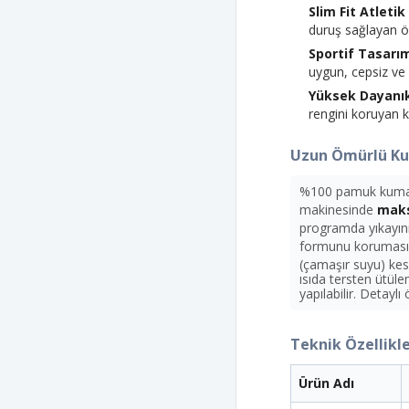
Slim Fit Atleti
duruş sağlayan öz
Sportif Tasarı
uygun, cepsiz ve 
Yüksek Dayanıkl
rengini koruyan kal
Uzun Ömürlü Kul
%100 pamuk kumaş 
makinesinde
maks
programda yıkayını
formunu koruması
(çamaşır suyu) kes
ısıda tersten ütül
yapılabilir. Detayl
Teknik Özellikle
Ürün Adı