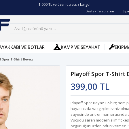
Siparişin 2-8 iş günü arasında kargoya verilecektir.
Destek Taleplerim
Sipa
AYAKKABI VE BOTLAR
KAMP VE SEYAHAT
EKIPM
f Spor T-Shirt Beyaz
Playoff Spor T-Shirt
399,00 TL
Playoff Spor Beyaz T-Shirt; hem 
hayatınızda vazgeçilmeziniz olm
sayesinde antrenman sırasında ci
Vücudu saran modern slim fit kesi
özgürlüğünüzden ödün vermez. Sad