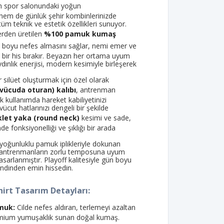
m spor salonundaki yoğun
hem de günlük şehir kombinlerinizde
üm teknik ve estetik özellikleri sunuyor.
rden üretilen
%100 pamuk kumaş
gün boyu nefes almasını sağlar, nemi emer ve
 bir his bırakır. Beyazın her ortama uyum
dınlık enerjisi, modern kesimiyle birleşerek
r silüet oluşturmak için özel olarak
 (vücuda oturan) kalıbı
, antrenman
k kullanımda hareket kabiliyetinizi
cut hatlarınızı dengeli bir şekilde
klet yaka (round neck)
kesimi ve sade,
de fonksiyonelliği ve şıklığı bir arada
 yoğunluklu pamuk iplikleriyle dokunan
t, antrenmanların zorlu temposuna uyum
asarlanmıştır. Playoff kalitesiyle gün boyu
endinden emin hissedin.
hirt Tasarım Detayları:
muk:
Cilde nefes aldıran, terlemeyi azaltan
mium yumuşaklık sunan doğal kumaş.