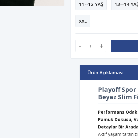
11--12 YAŞ
13--14 YA
XXL
-
+
Ürün Açıklaması
Playoff Spo
Beyaz Slim F
Performans Odakl
Pamuk Dokusu, Vüc
Detaylar Bir Arada
Aktif yaşam tarzınız