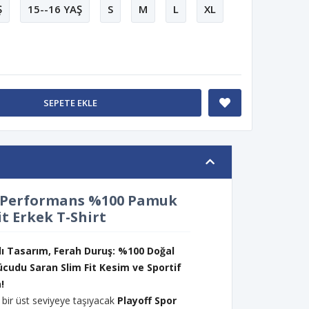
Ş
15--16 YAŞ
S
M
L
XL
SEPETE EKLE
r Performans %100 Pamuk
it Erkek T-Shirt
ı Tasarım, Ferah Duruş: %100 Doğal
udu Saran Slim Fit Kesim ve Sportif
!
ı bir üst seviyeye taşıyacak
Playoff Spor