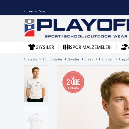
Kurumsal Site
GIYSILER
SPOR MALZEMELERI
Anasayfa
Tüm Ürünler
Giysiler
Erkek
T-Shirtler
Playof