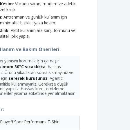
k Kesim:
Vücudu saran, modern ve atletik
el kalıp.
m:
Antrenman ve günlük kullanım için
minimalist bisiklet yaka kesim.
ılık:
Aktif kullanımlara karşı formunu ve
iteli iplik yapısı.
lanım ve Bakım Önerileri:
yapısını korumak için çamaşır
imum 30°C sıcaklıkta
, hassas
z. Ürünü yıkadıktan sonra sıkmayınız ve
 için
sererek kurutunuz
. Ağartıcı
inlikle kullanmayınız. Gerekirse düşük
eme yapınız. Hassas kuru temizleme
ı öneriler yıkama etiketinde yer almaktadır.
r:
Playoff Spor Performans T-Shirt