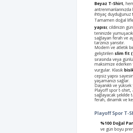
Beyaz T-Shirt
, he
antrenmanlarınızda 
ihtiyaç duyduğunuz t
Tamamen doğal lifle
yapısı
; cildinizin 
teninizde yumuşacık
sağlayan ferah ve ay
tarzınızı yansıtır.
Modern ve atletik bi
geliştirilen
slim fit
sırasında veya günlü
maksimize ederken vü
vurgular. Klasik
bisi
cepsiz yapısı sayesin
yaşamanızı sağlar.
Dayanıklı ve yüksek
Playoff spor t-shir
sağlayacak şekilde t
ferah, dinamik ve k
Playoff Spor T-S
%100 Doğal Pa
ve gün boyu pre