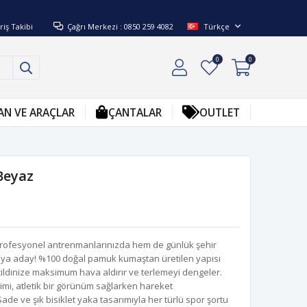
riş Takibi
Çağrı Merkezi : 0850 259 4082
Türkçe
0
0
AN VE ARAÇLAR
ÇANTALAR
OUTLET
 Beyaz
profesyonel antrenmanlarınızda hem de günlük şehir
aya aday! %100 doğal pamuk kumaştan üretilen yapısı
ldinize maksimum hava aldırır ve terlemeyi dengeler.
mi, atletik bir görünüm sağlarken hareket
e ve şık bisiklet yaka tasarımıyla her türlü spor şortu