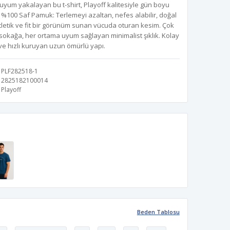
um yakalayan bu t-shirt, Playoff kalitesiyle gün boyu
. %100 Saf Pamuk: Terlemeyi azaltan, nefes alabilir, doğal
tletik ve fit bir görünüm sunan vücuda oturan kesim. Çok
okağa, her ortama uyum sağlayan minimalist şıklık. Kolay
 ve hızlı kuruyan uzun ömürlü yapı.
PLF282518-1
2825182100014
Playoff
Beden Tablosu