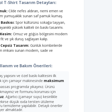
l T-Shirt Tasarım Detayları:
muk:
Cilde nefes aldıran, nemi emen ve
m yumuşaklık sunan saf pamuk kumaş.
 Baskısı:
Spor kültürünü sokağa taşıyan,
yanıklı yüksek kaliteli ön baskı tasarımı.
k Kesim:
Omuz ve göğüs bölgesini modern
 fit ve şık duruş sağlayan kalıp.
& Cepsiz Tasarım:
Günlük kombinlerde
ım imkanı sunan modern, sade ve
lanım ve Bakım Önerileri:
apısını ve özel baskı kalitesini ilk
k için çamaşır makinesinde
maksimum
 hassas programda yıkayınız. Ürünü
ıkmayınız ve formunu koruması için
uz
. Ağartıcı (çamaşır suyu) kesinlikle
ekirse düşük ısıda tersten ütüleme
u temizleme yapılabilir. Detaylı öneriler
yer almaktadır.