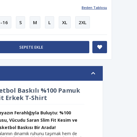
Beden Tablosu
--16
S
M
L
XL
2XL
SEPETE EKLE
ketbol Baskılı %100 Pamuk
it Erkek T-Shirt
eyazın Ferahlığıyla Buluştu: %100
su, Vücudu Saran Slim Fit Kesim ve
sketbol Baskısı Bir Arada!
larının dinamik ruhunu taşımak hem de