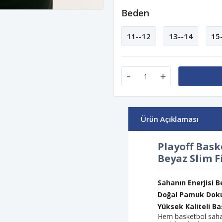
Beden
11--12
13--14
15
-
+
Ürün Açıklaması
Playoff Bas
Beyaz Slim F
Sahanın Enerjisi B
Doğal Pamuk Doku
Yüksek Kaliteli Ba
Hem basketbol saha