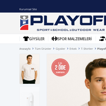
Kurumsal Site
GIYSILER
SPOR MALZEMELERI
Anasayfa
Tüm Ürünler
Giysiler
Erkek
T-Shirtler
Playof