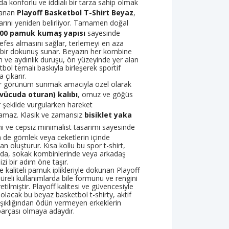
da konforlu ve iddialı bir tarza sahip olmak
rlanan
Playoff Basketbol T-Shirt Beyaz
,
arını yeniden belirliyor. Tamamen doğal
00 pamuk kumaş yapısı
sayesinde
nefes almasını sağlar, terlemeyi en aza
k bir dokunuş sunar. Beyazın her kombine
 ve aydınlık duruşu, ön yüzeyinde yer alan
tbol temalı baskıyla birleşerek sportif
 çıkarır.
ir görünüm sunmak amacıyla özel olarak
 (vücuda oturan) kalıbı
, omuz ve göğüs
ir şekilde vurgularken hareket
lamaz. Klasik ve zamansız
bisiklet yaka
i ve cepsiz minimalist tasarımı sayesinde
de gömlek veya ceketlerin içinde
oluşturur. Kısa kollu bu spor t-shirt,
da, sokak kombinlerinde veya arkadaş
izi bir adım öne taşır.
 kaliteli pamuk iplikleriyle dokunan Playoff
 süreli kullanımlarda bile formunu ve rengini
tilmiştir. Playoff kalitesi ve güvencesiyle
olacak bu beyaz basketbol t-shirty, aktif
şıklığından ödün vermeyen erkeklerin
arçası olmaya adaydır.