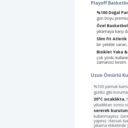
Playoff Basketbo
%100 Doğal Pa
gün boyu premiu
Özel Basketbol
yıkamaya karşı da
Slim Fit Atleti
bir şekilde saran,
Bisiklet Yaka 
çok yönlü kullan
zamansız kesim.
Uzun Ömürlü Kul
%100 pamuk kumaş y
günkü gibi koruma
30°C sıcaklıkta
,
yıkadıktan sonra s
sererek kurutun
kullanmayınız. Ger
yapınız. Hassas kur
yıkama etiketinde 