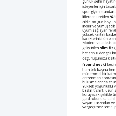
günlük şehir hayatın
isteyenler için tasa
spor giyim standartl
liflerden üretilen
%1
cildinizin gün boyu 
indirir ve yumuşacı
uyum sağlayan ferah
yüksek kaliteli baske
karakterinizi ön plana
Modern ve atletik b
geliştirilen
slim fit
hatlarınızı dengeli b
özgürlüğünüzü kısıt
(round neck)
kesim
hem tek başına hem 
mükemmel bir katman 
antrenman sonrasın
buluşmalarında stilin
Yüksek yoğunluklu ve
baskılı t-shirt, uzun
koruyacak şekilde üre
gardırobunuza dahil 
yaşam tarzından ve 
vazgeçilmez temel p