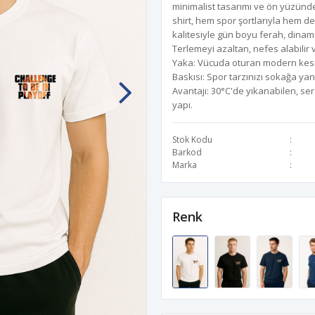
minimalist tasarımı ve ön yüzünde
shirt, hem spor şortlarıyla hem d
kalitesiyle gün boyu ferah, din
Terlemeyi azaltan, nefes alabilir v
Yaka: Vücuda oturan modern kesimi
Baskısı: Spor tarzınızı sokağa ya
Avantajı: 30°C'de yıkanabilen, se
yapı.
Stok Kodu
Barkod
Marka
Renk