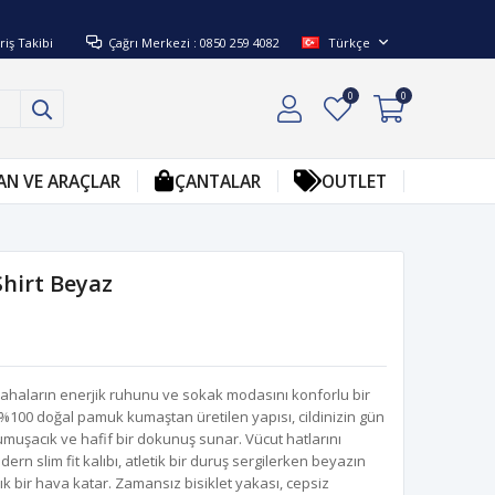
riş Takibi
Çağrı Merkezi : 0850 259 4082
Türkçe
0
0
AN VE ARAÇLAR
ÇANTALAR
OUTLET
Shirt Beyaz
sahaların enerjik ruhunu ve sokak modasını konforlu bir
%100 doğal pamuk kumaştan üretilen yapısı, cildinizin gün
muşacık ve hafif bir dokunuş sunar. Vücut hatlarını
ern slim fit kalıbı, atletik bir duruş sergilerken beyazın
k bir hava katar. Zamansız bisiklet yakası, cepsiz