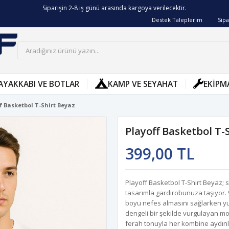
Siparişin 2-8 iş günü arasında kargoya verilecektir.
Destek Taleplerim
Sipa
AYAKKABI VE BOTLAR
KAMP VE SEYAHAT
EKIPM
f Basketbol T-Shirt Beyaz
Playoff Basketbol T-
399,00 TL
Playoff Basketbol T-Shirt Beyaz; 
tasarımla gardırobunuza taşıyor. 
boyu nefes almasını sağlarken yu
dengeli bir şekilde vurgulayan mod
ferah tonuyla her kombine aydınlı