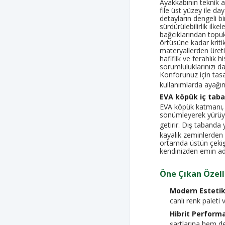
Ayakkabının teknik al
file üst yüzey ile day
detayların dengeli bi
sürdürülebilirlik ilk
bağcıklarından topu
örtüsüne kadar krit
materyallerden üreti
hafiflik ve ferahlık
sorumluluklarınızı da
Konforunuz için tas
kullanımlarda ayağı
EVA köpük iç tab
EVA köpük katmanı, 
sönümleyerek yürüyü
getirir. Dış tabanda
kayalık zeminlerden 
ortamda üstün çekiş
kendinizden emin ad
Öne Çıkan Özelli
Modern Estetik
canlı renk paleti 
Hibrit Perform
şartlarına hem 