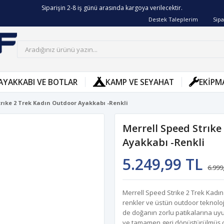
Siparişin 2-8 iş günü arasında kargoya verilecektir.
Destek Taleplerim
Sipa
AYAKKABI VE BOTLAR
KAMP VE SEYAHAT
EKIPM
trıke 2 Trek Kadın Outdoor Ayakkabı -Renkli
Merrell Speed Strıke
Ayakkabı -Renkli
5.249,99 TL
6.999
Merrell Speed Strike 2 Trek Kadın 
renkler ve üstün outdoor teknolo
de doğanın zorlu patikalarına uyu
ve tamamen geri dönüştürülmüş çev