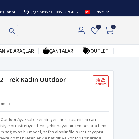
riş Takibi
Çağrı Merkezi : 0850 259 4082
Türkçe
0
0
AN VE ARAÇLAR
ÇANTALAR
OUTLET
 2 Trek Kadın Outdoor
%25
i̇ndi̇ri̇m
,00 TL
Outdoor Ayakkabı, serinin yeni nesil tasarımını canlı
jisiyle buluşturuyor. Hem şehir hayatının temposuna hem
m sağlayan bu model, nefes alabilir file-süet üst yapısı
re dostu bileşenleriyle hafiflik ve konforu bir arada