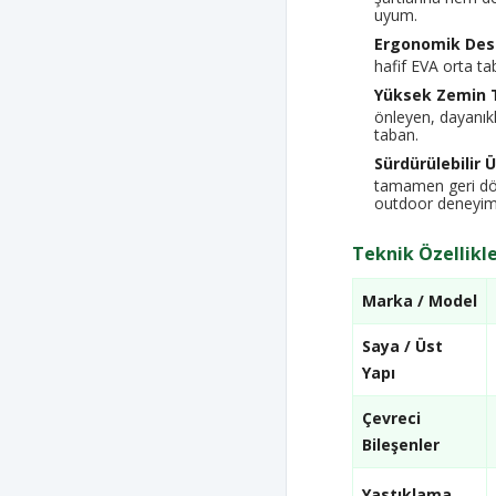
uyum.
Ergonomik Des
hafif EVA orta tab
Yüksek Zemin 
önleyen, dayanık
taban.
Sürdürülebilir 
tamamen geri dön
outdoor deneyim
Teknik Özellikle
Marka / Model
Saya / Üst
Yapı
Çevreci
Bileşenler
Yastıklama