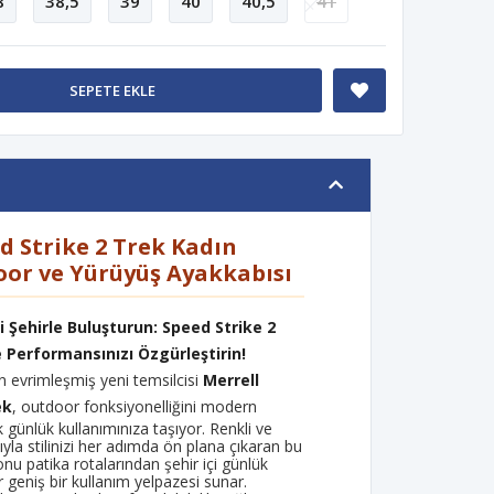
8
38,5
39
40
40,5
41
SEPETE EKLE
d Strike 2 Trek Kadın
oor ve Yürüyüş Ayakkabısı
 Şehirle Buluşturun: Speed Strike 2
ve Performansınızı Özgürleştirin!
in evrimleşmiş yeni temsilcisi
Merrell
ek
, outdoor fonksiyonelliğini modern
ek günlük kullanımınıza taşıyor. Renkli ve
ıyla stilinizi her adımda ön plana çıkaran bu
nu patika rotalarından şehir içi günlük
 geniş bir kullanım yelpazesi sunar.