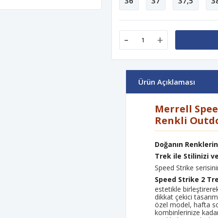
36
37
37,5
3
-
+
Ürün Açıklaması
Merrell Spee
Renkli Outd
Doğanın Renklerini
Trek ile Stilinizi 
Speed Strike serisin
Speed Strike 2 Tr
estetikle birleştirer
dikkat çekici tasarım
özel model, hafta so
kombinlerinize kadar