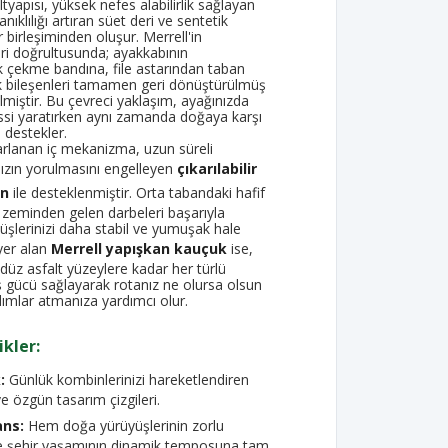
tyapısı, yüksek nefes alabilirlik sağlayan
anıklılığı artıran süet deri ve sentetik
r birleşiminden oluşur. Merrell'in
eleri doğrultusunda; ayakkabının
k çekme bandına, file astarından taban
ik bileşenleri tamamen geri dönüştürülmüş
lmiştir. Bu çevreci yaklaşım, ayağınızda
 hissi yaratırken aynı zamanda doğaya karşı
 destekler.
arlanan iç mekanizma, uzun süreli
nızın yorulmasını engelleyen
çıkarılabilir
an
ile desteklenmiştir. Orta tabandaki hafif
zeminden gelen darbeleri başarıyla
şlerinizi daha stabil ve yumuşak hale
 yer alan
Merrell yapışkan kauçuk
ise,
düz asfalt yüzeylere kadar her türlü
 gücü sağlayarak rotanız ne olursa olsun
ımlar atmanıza yardımcı olur.
kler:
:
Günlük kombinlerinizi hareketlendiren
ve özgün tasarım çizgileri.
ans:
Hem doğa yürüyüşlerinin zorlu
de şehir yaşamının dinamik temposuna tam