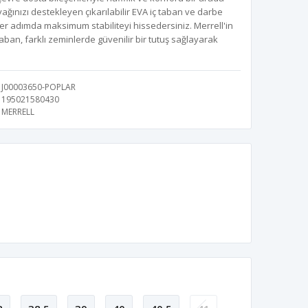
ğınızı destekleyen çıkarılabilir EVA iç taban ve darbe
er adımda maksimum stabiliteyi hissedersiniz. Merrell'in
aban, farklı zeminlerde güvenilir bir tutuş sağlayarak
J00003650-POPLAR
195021580430
MERRELL