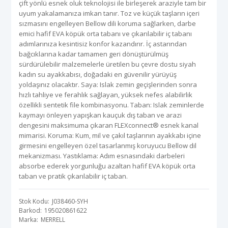
çift yönlü esnek oluk teknolojisi ile birleşerek araziyle tam bir
uyum yakalamanıza imkan tanır. Toz ve küçük taşların içeri
sızmasını engelleyen Bellow dili koruma sağlarken, darbe
emici hafif EVA köpük orta tabanı ve çıkarılabilir iç tabanı
adımlarınıza kesintisiz konfor kazandırır. İç astarından
bağcıklarına kadar tamamen geri dönüştürülmüş
sürdürülebilir malzemelerle üretilen bu çevre dostu siyah
kadın su ayakkabısı, doğadaki en güvenilir yürüyüş
yoldaşınız olacaktır. Saya: Islak zemin geçişlerinden sonra
hızlı tahliye ve ferahlık sağlayan, yüksek nefes alabilirlik
özellikli sentetik file kombinasyonu. Taban: Islak zeminlerde
kaymayı önleyen yapışkan kauçuk dış taban ve arazi
dengesini maksimuma çıkaran FLEXconnect® esnek kanal
mimarisi. Koruma: Kum, mil ve çakıl taşlarının ayakkabı içine
girmesini engelleyen özel tasarlanmış koruyucu Bellow dil
mekanizması. Yastıklama: Adım esnasındaki darbeleri
absorbe ederek yorgunluğu azaltan hafif EVA köpük orta
taban ve pratik çıkarılabilir iç taban.
Stok Kodu
J038460-SYH
Barkod
195020861622
Marka
MERRELL