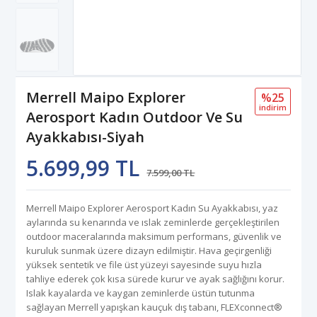
Merrell Maipo Explorer
%25
i̇ndi̇ri̇m
Aerosport Kadın Outdoor Ve Su
Ayakkabısı-Siyah
5.699,99 TL
7.599,00 TL
Merrell Maipo Explorer Aerosport Kadın Su Ayakkabısı, yaz
aylarında su kenarında ve ıslak zeminlerde gerçekleştirilen
outdoor maceralarında maksimum performans, güvenlik ve
kuruluk sunmak üzere dizayn edilmiştir. Hava geçirgenliği
yüksek sentetik ve file üst yüzeyi sayesinde suyu hızla
tahliye ederek çok kısa sürede kurur ve ayak sağlığını korur.
Islak kayalarda ve kaygan zeminlerde üstün tutunma
sağlayan Merrell yapışkan kauçuk dış tabanı, FLEXconnect®