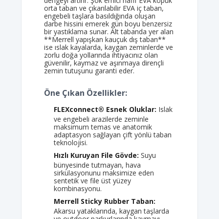
dengeyi artırır. Şok emici hafif EVA köpük
orta taban ve çıkarılabilir EVA iç taban,
engebeli taşlara basıldığında oluşan
darbe hissini emerek gün boyu benzersiz
bir yastıklama sunar. Alt tabanda yer alan
**Merrell yapışkan kauçuk dış taban**
ise ıslak kayalarda, kaygan zeminlerde ve
zorlu doğa yollarında ihtiyacınız olan
güvenilir, kaymaz ve aşınmaya dirençli
zemin tutuşunu garanti eder.
Öne Çıkan Özellikler:
FLEXconnect® Esnek Oluklar:
Islak
ve engebeli arazilerde zeminle
maksimum temas ve anatomik
adaptasyon sağlayan çift yönlü taban
teknolojisi.
Hızlı Kuruyan File Gövde:
Suyu
bünyesinde tutmayan, hava
sirkülasyonunu maksimize eden
sentetik ve file üst yüzey
kombinasyonu.
Merrell Sticky Rubber Taban:
Akarsu yataklarında, kaygan taşlarda
ve outdoor parkurlarında kaymayı