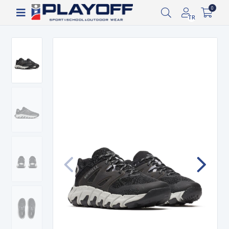
Siparişin 2-8 iş günü arasında kargoya verilecektir.
0
TR