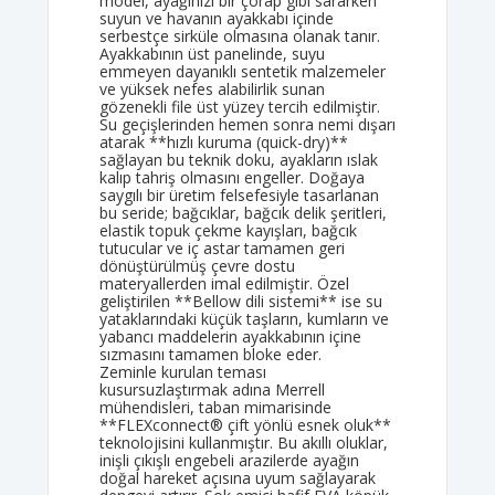
model, ayağınızı bir çorap gibi sararken
suyun ve havanın ayakkabı içinde
serbestçe sirküle olmasına olanak tanır.
Ayakkabının üst panelinde, suyu
emmeyen dayanıklı sentetik malzemeler
ve yüksek nefes alabilirlik sunan
gözenekli file üst yüzey tercih edilmiştir.
Su geçişlerinden hemen sonra nemi dışarı
atarak **hızlı kuruma (quick-dry)**
sağlayan bu teknik doku, ayakların ıslak
kalıp tahriş olmasını engeller. Doğaya
saygılı bir üretim felsefesiyle tasarlanan
bu seride; bağcıklar, bağcık delik şeritleri,
elastik topuk çekme kayışları, bağcık
tutucular ve iç astar tamamen geri
dönüştürülmüş çevre dostu
materyallerden imal edilmiştir. Özel
geliştirilen **Bellow dili sistemi** ise su
yataklarındaki küçük taşların, kumların ve
yabancı maddelerin ayakkabının içine
sızmasını tamamen bloke eder.
Zeminle kurulan teması
kusursuzlaştırmak adına Merrell
mühendisleri, taban mimarisinde
**FLEXconnect® çift yönlü esnek oluk**
teknolojisini kullanmıştır. Bu akıllı oluklar,
inişli çıkışlı engebeli arazilerde ayağın
doğal hareket açısına uyum sağlayarak