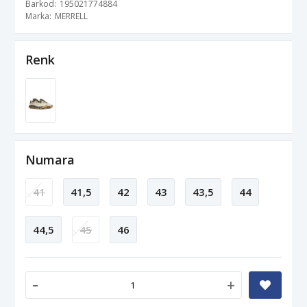
Barkod
195021774884
Marka
MERRELL
Renk
Numara
41
41,5
42
43
43,5
44
44,5
45
46
-
+