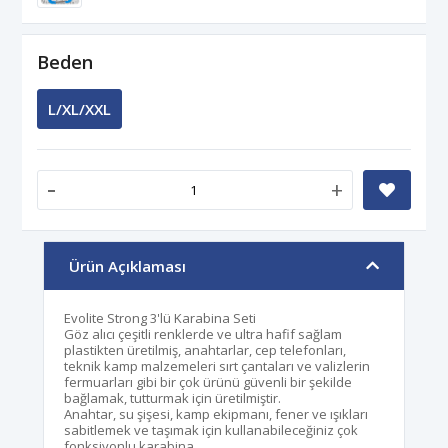
Beden
L/XL/XXL
-
+
Ürün Açıklaması
Evolite Strong 3'lü Karabina Seti
Göz alıcı çeşitli renklerde ve ultra hafif sağlam
plastikten üretilmiş, anahtarlar, cep telefonları,
teknik kamp malzemeleri sırt çantaları ve valizlerin
fermuarları gibi bir çok ürünü güvenli bir şekilde
bağlamak, tutturmak için üretilmiştir.
Anahtar, su şişesi, kamp ekipmanı, fener ve ışıkları
sabitlemek ve taşımak için kullanabileceğiniz çok
fonksiyonlu karabina.