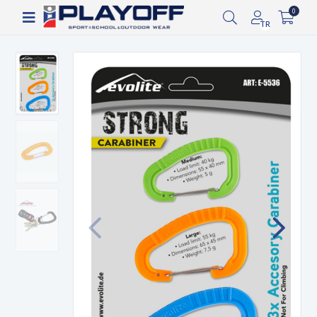
Siparişin 2-8 iş günü arasında kargoya verilecektir.
0
1.000 TL ve üzeri ücretsiz kargo!
TR