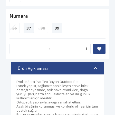
Numara
36
37
38
39
-
+
Ürün Açıklaması
Evolite Sora Evo-Tex Bayan Outdoor Bot
Esnek yapısı, sağlam taban bileşenleri ve bilek
desteği sayesinde, açık hava etkinlikleri, doğa
yürüyüşleri, hafta sonu aktiviteleri ya da günlük
kullanımlar için idealdir.
Ortopedik yapısıyla, ayağınızı rahat ettirir.
Ayak bileğinin korunması ve konforlu olması için tam
destek sağlar.
Burun kısmındaki çarşak bandı sayesinde darbelere