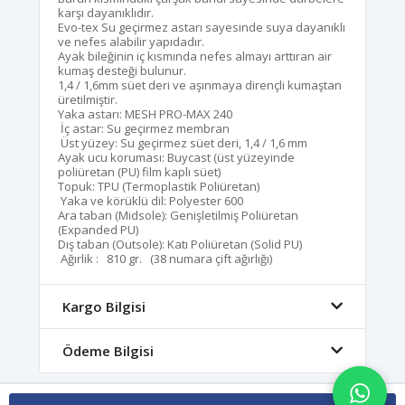
karşı dayanıklıdır.
Evo-tex Su geçirmez astarı sayesinde suya dayanıklı
ve nefes alabilir yapıdadır.
Ayak bileğinin iç kısmında nefes almayı arttıran air
kumaş desteği bulunur.
1,4 / 1,6mm süet deri ve aşınmaya dirençli kumaştan
üretilmiştir.
Yaka astarı: MESH PRO-MAX 240
İç astar: Su geçirmez membran
Üst yüzey: Su geçirmez süet deri, 1,4 / 1,6 mm
Ayak ucu koruması: Buycast (üst yüzeyinde
poliüretan (PU) film kaplı süet)
Topuk: TPU (Termoplastik Poliüretan)
Yaka ve körüklü dil: Polyester 600
Ara taban (Midsole): Genişletilmiş Poliüretan
(Expanded PU)
Dış taban (Outsole): Katı Poliüretan (Solid PU)
Ağırlik : 810 gr. (38 numara çift ağırlığı)
Kargo Bilgisi
Ödeme Bilgisi