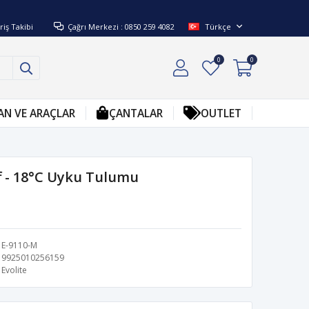
riş Takibi
Çağrı Merkezi : 0850 259 4082
Türkçe
0
0
AN VE ARAÇLAR
ÇANTALAR
OUTLET
f - 18°C Uyku Tulumu
E-9110-M
9925010256159
Evolite