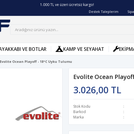
1.000 TL ve üzeri ücretsiz kargo!
Siparişin 2-8 iş günü arasında kargoya verilecektir.
Destek Taleplerim
Sipa
AYAKKABI VE BOTLAR
KAMP VE SEYAHAT
EKIPM
Evolite Ocean Playoff - 18°C Uyku Tulumu
Evolite Ocean Playof
3.026,00 TL
Stok Kodu
Barkod
Marka