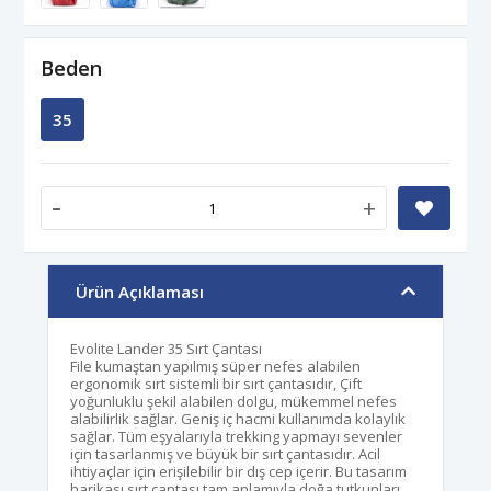
Beden
35
-
+
Ürün Açıklaması
Evolite Lander 35 Sırt Çantası
File kumaştan yapılmış süper nefes alabilen
ergonomik sırt sistemli bir sırt çantasıdır, Çift
yoğunluklu şekil alabilen dolgu, mükemmel nefes
alabilirlik sağlar. Geniş iç hacmi kullanımda kolaylık
sağlar. Tüm eşyalarıyla trekking yapmayı sevenler
için tasarlanmış ve büyük bir sırt çantasıdır. Acil
ihtiyaçlar için erişilebilir bir dış cep içerir. Bu tasarım
harikası sırt çantası tam anlamıyla doğa tutkunları