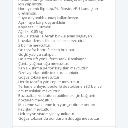
için yapılmıştır.
Honeycomb Ripstop/PU-Ripstop/PU kumaştan
üretilmiştir.
Suya dayanıklı kumaş kullanılmıştır.
Aşınmaya karşı dayanıklıdır.
Kapasite 35 litredir.
Ağırlık : 0,85 kg
DNS sistemi ile ferah bir kullanım sağlayan
havalandırmalı file sırt kısmı mevcuttur.
3 bölme mevcuttur.
Ön tarafta harici file cep bulunur.
Güçlü yapıya sahiptir.
Ön altta çift yönlü fermuar kullanılmıştır.
Çanta yağmurluğu mevcuttur.
Yan sıkıştırma perlon kayışları mevcuttur.
Özel ayarlanabilir tokalara sahiptir.
Göğüs tokası mevcuttur.
Her iki tarafta yan cepler mevcuttur.
Terleme önleyici pedlerle desteklenen 3D bel ve
omuz askıları mevcuttur.
Buz baltası ve baton sabitlemek için bağlantı
noktaları mevcuttur.
Malzeme sabitleme için yan gerdirme perlon
kayışları mevcuttur.
Hidrasyon sistemiyle uyumludur.
Göğüs tokasında acil durum düdüğü mevcuttur.