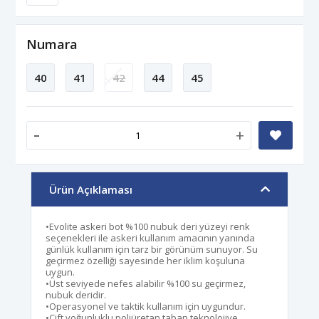
Numara
40
41
42
44
45
-
+
Ürün Açıklaması
•Evolite askeri bot %100 nubuk deri yüzeyi renk
seçenekleri ile askeri kullanım amacının yanında
günlük kullanım için tarz bir görünüm sunuyor. Su
geçirmez özelliği sayesinde her iklim koşuluna
uygun.
•Üst seviyede nefes alabilir %100 su geçirmez,
nubuk deridir.
•Operasyonel ve taktik kullanım için uygundur.
•Çift yoğunluklu poliüretan taban teknolojiye