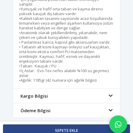
sahiptir.
•Yumuşak ve hafif orta taban ve kayma direnci
yüksek kauçuk dış tabanı vardır.
•Kaliteli taban tasarımı sayesinde arazi koşullarında
tırmanırken veya engelleri aşarken kullanıcıya üstün
hareket kabiliyeti ve denge sağlar.
•Anatomik olarak şekillendirilmiş, yıkanabilir, nem
çeken ve çabuk kuruyabilen yapıdadır.
• Paslanmaz kanca, kapsül gibi aksesuarları vardır.
• Tabanın alt kısmı kaymayı önleyici saf kauçuktan,
orta kısmı ekstra comfort PU malzemeden
üretilmiştir. Kaymaz, hafif, esnek ve dayanıklı
enjeksiyon tabanı vardır.
•Taban: Kauçuk / PU
•İç Astar: Evo-Tex nefes alabilir %100 su geçirmez
astar
•Ağırlık: 1185gr (42 numara için ağırlık bilgisi)
Kargo Bilgisi
Ödeme Bilgisi
SEPETE EKLE