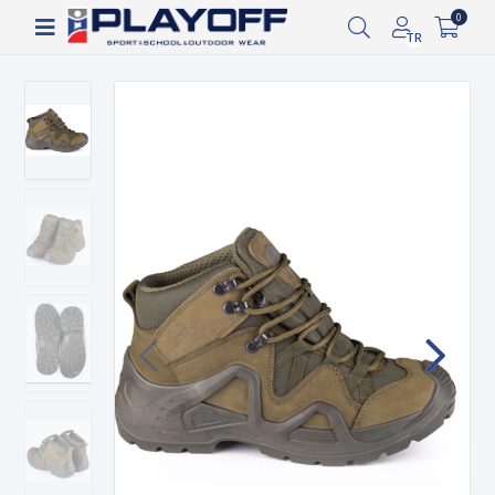
Siparişin 2-8 iş günü arasında kargoya verilecektir.
0
TR