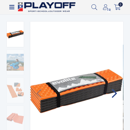
Siparişin 2-8 iş günü arasında kargoya verilecektir.
0
TR