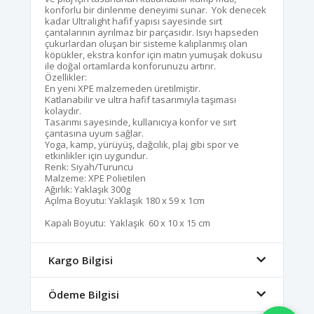
konforlu bir dinlenme deneyimi sunar. Yok denecek
kadar Ultralight hafif yapısı sayesinde sırt
çantalarının ayrılmaz bir parçasıdır. Isıyı hapseden
çukurlardan oluşan bir sisteme kalıplanmış olan
köpükler, ekstra konfor için matın yumuşak dokusu
ile doğal ortamlarda konforunuzu artırır.
Özellikler:
En yeni XPE malzemeden üretilmiştir.
Katlanabilir ve ultra hafif tasarımıyla taşıması
kolaydır.
Tasarımı sayesinde, kullanıcıya konfor ve sırt
çantasına uyum sağlar.
Yoga, kamp, ​​yürüyüş, dağcılık, plaj gibi spor ve
etkinlikler için uygundur.
Renk: Siyah/Turuncu
Malzeme: XPE Polietilen
Ağırlık: Yaklaşık 300g
Açılma Boyutu: Yaklaşık 180 x 59 x 1cm
Kapalı Boyutu: Yaklaşık 60 x 10 x 15 cm
Kargo Bilgisi
Ödeme Bilgisi