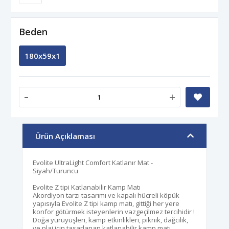
Beden
180x59x1
-
+
Ürün Açıklaması
Evolite UltraLight Comfort Katlanır Mat -
Siyah/Turuncu
Evolite Z tipi Katlanabilir Kamp Matı
Akordiyon tarzı tasarımı ve kapalı hücreli köpük
yapısıyla Evolite Z tipi kamp matı, gittiği her yere
konfor götürmek isteyenlerin vazgeçilmez tercihidir !
Doğa yürüyüşleri, kamp etkinlikleri, piknik, dağcılık,
ve plaj için tasarlanan katlanabilir kamp matı,