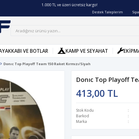
1.000 TL ve üzeri ücretsiz kargo!
Destek Taleplerim
Sipa
AYAKKABI VE BOTLAR
KAMP VE SEYAHAT
EKIPM
Donıc Top Playoff Team 150 Raket Kırmızı/Siyah
Donıc Top Playoff Te
413,00 TL
Stok Kodu
Barkod
Marka