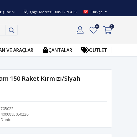
riş Takibi
Çağrı Merkezi : 0850 259 4082
Türkçe
0
0
AN VE ARAÇLAR
ÇANTALAR
OUTLET
am 150 Raket Kırmızı/Siyah
705022
4000885050226
Donic