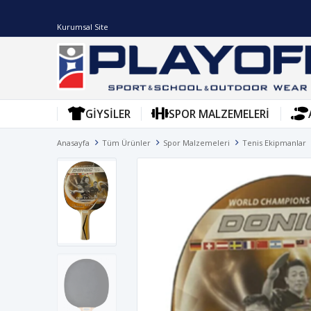
Kurumsal Site
GIYSILER
SPOR MALZEMELERI
Anasayfa
Tüm Ürünler
Spor Malzemeleri
Tenis Ekipmanlar