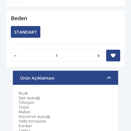
Beden
STANDART
-
+
Ürün Açıklaması
Bıçak
Şişe açacağı
Tirbüşon
Törpü
Makas
Konserve açacağı
Yıldız tornavida
Kürdan
Cımbız