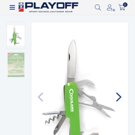
Siparişin 2-8 iş günü arasında kargoya verilecektir.
0
TR