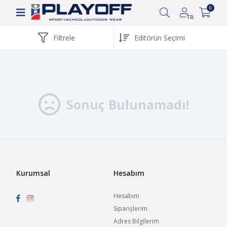
Siparişin 2-8 iş günü arasında kargoya verilecektir.
0
TR
Filtrele
Sonuç Bulunamadı!
Kurumsal
Hesabım
Hesabım
Siparişlerim
Adres Bilgilerim