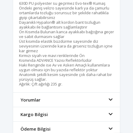
630D PU polyester su geçirmez Evo-tex® Kumaş
Öndeki geniş velcro sayesinde karlı ya da çamurlu
ortamlarda tozluğu sorunsuz bir şekilde rahatlıkla
giyip çıkartabilirsiniz
Dayanıklı Hypalon® alt kordon bant tozluğun
ayakkabı ile bağlantısını sağlamlaştırır
Ön Kısımda Bulunan kanca ayakkabı bağcığına geçer
ve sabit durmasını sağlar
Üst kısımda elastik büzdürme sayesinde diz
seviyesinin üzerinde kara da girseniz tozluğun içine
kar girmez
Kırmızı siyah ve mavi renklerinde Ön
Kısmında ADVANCE Yazısı Reflektörlüdür
Haki Renginde ise Av ve Askeri Amaçlı kullanımlara
uygun olması için bu yazıda reflektör yoktur
Anatomik şekilli kesim sayesinde çok daha rahat bir
yürüyüş sağlar.
Ağırlık: Çift ağırlığı 235 gr.
Yorumlar
Kargo Bilgisi
Ödeme Bilgisi