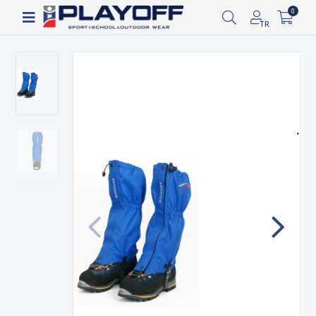
Siparişin 2-8 iş günü arasında kargoya verilecektir.
0
TR