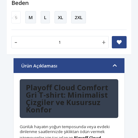
Beden
S
M
L
XL
2XL
-
+
Ürün Açıklaması
Playoff Cloud Comfort
Gri T-shirt: Minimalist
Çizgiler ve Kusursuz
Konfor
Günlük hayatın yoğun temposunda veya evdeki
dinlenme saatlerinizde şıklıktan ödün vermek
istemeyenler için tasarlanan
Playoff Cloud