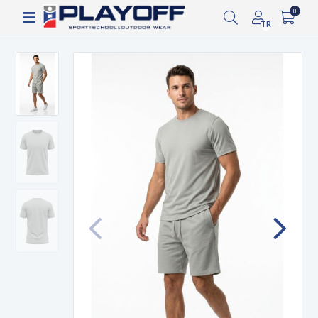
Siparişin 2-8 iş günü arasında kargoya verilecektir.
0
TR