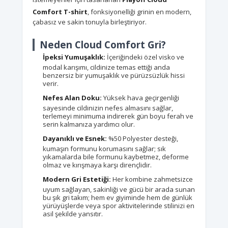
Comfort T-shirt
, fonksiyonelliği grinin en modern,
çabasız ve sakin tonuyla birleştiriyor.
Neden Cloud Comfort Gri?
İpeksi Yumuşaklık:
İçeriğindeki özel visko ve
modal karışımı, cildinize temas ettiği anda
benzersiz bir yumuşaklık ve pürüzsüzlük hissi
verir.
Nefes Alan Doku:
Yüksek hava geçirgenliği
sayesinde cildinizin nefes almasını sağlar,
terlemeyi minimuma indirerek gün boyu ferah ve
serin kalmanıza yardımcı olur.
Dayanıklı ve Esnek:
%50 Polyester desteği,
kumaşın formunu korumasını sağlar; sık
yıkamalarda bile formunu kaybetmez, deforme
olmaz ve kırışmaya karşı dirençlidir.
Modern Gri Estetiği:
Her kombine zahmetsizce
uyum sağlayan, sakinliği ve gücü bir arada sunan
bu şık gri takım; hem ev giyiminde hem de günlük
yürüyüşlerde veya spor aktivitelerinde stilinizi en
asil şekilde yansıtır.