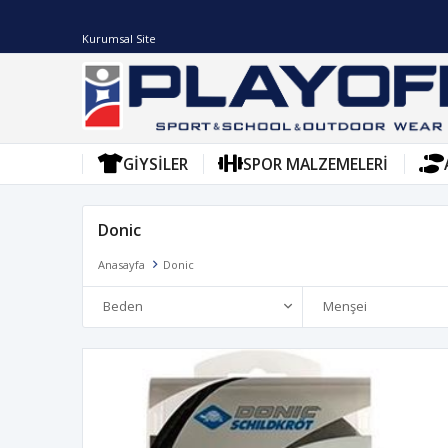
Kurumsal Site
GIYSILER
SPOR MALZEMELERI
Donic
Anasayfa
Donic
Beden
Menşei