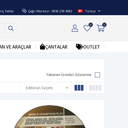
riş Takibi
Çağrı Merkezi : 0850 259 4082
Türkçe
0
0
AN VE ARAÇLAR
ÇANTALAR
OUTLET
Tükenen Ürünleri Gösterme