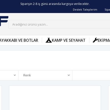
Siparişin 2-8 iş günü arasında kargoya verilecektir.
1.000 TL ve üzeri ücretsiz kargo!
Destek Taleplerim
Sipa
AYAKKABI VE BOTLAR
KAMP VE SEYAHAT
EKIPM
Renk